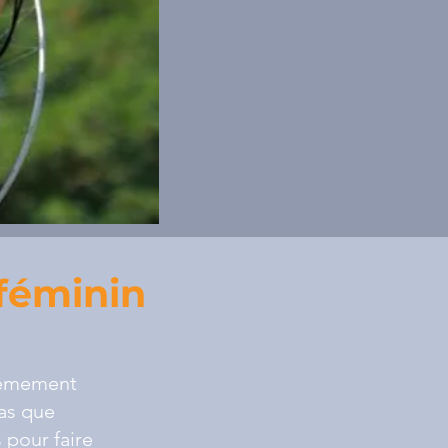
 féminin
trêmement
pas que
 pour faire