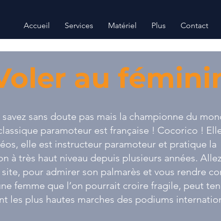
Accueil
Services
Matériel
Plus
Contact
Voler au fémini
e savez sans doute pas mais la championne du mo
classique paramoteur est française ! Cocorico ! Ell
os, elle est instructeur paramoteur et pratique la
n à très haut niveau depuis plusieurs années. Alle
 site
, pour admirer son palmarès et vous rendre c
ne femme que l’on pourrait croire fragile, peut ten
nt les plus hautes marches des podiums internatio