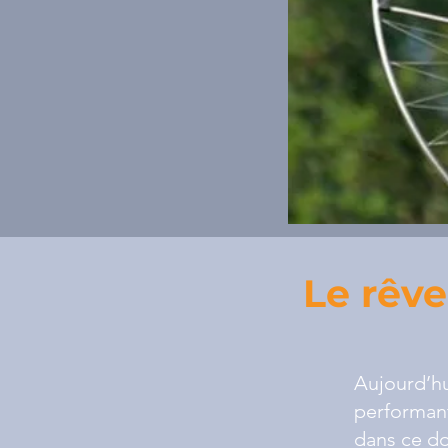
Le rêve
Aujourd’hu
performant
dans ce do