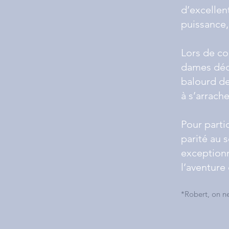
d’excelle
puissance,
Lors de co
dames déco
balourd de 
à s’arrache
Pour parti
parité au 
exceptionn
l’aventure
*Robert, on ne