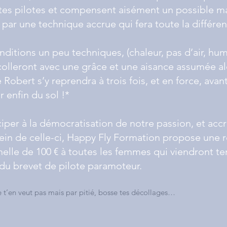
ntes pilotes et compensent aisément un possible 
 par une technique accrue qui fera toute la différen
nditions un peu techniques, (chaleur, pas d’air, hum
lleront avec une grâce et une aisance assumée al
Robert s’y reprendra à trois fois, et en force, avant
r enfin du sol !*
ciper à la démocratisation de notre passion, et accr
sein de celle-ci, Happy Fly Formation propose une 
elle de 100 € à toutes les femmes qui viendront te
 du brevet de pilote paramoteur.
 t’en veut pas mais par pitié, bosse tes décollages…