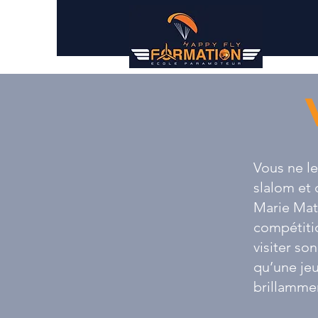
Vous ne l
slalom et 
Marie Maté
compétitio
visiter
son
qu’une jeu
brillamme