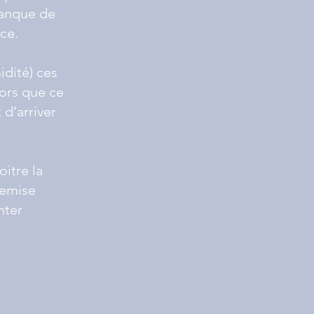
manque de
ce.
idité) ces
ors que ce
 d’arriver
oitre la
remise
nter