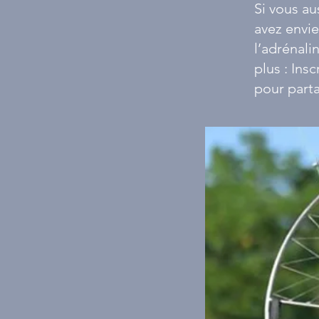
Si vous au
avez envie
l’adrénali
plus : Ins
pour parta