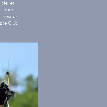
ciel et
it pour
n’hésitez
ez le Club